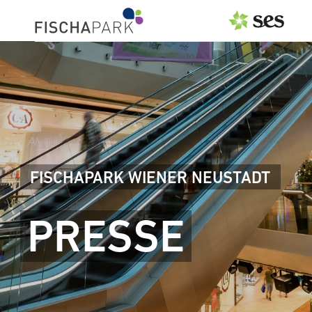
PRESSEAUSSENDUNGEN
Center & Marken
Events
Services
FISCHAPARK WIENER NEUSTADT
MEDIAGALERIE
PRESSE
PRESSEKONTAKT