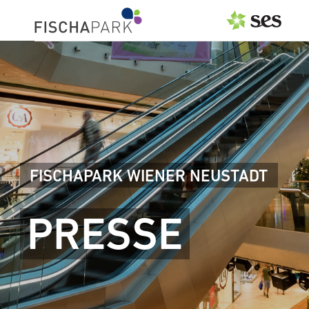
PRESSEAUSSENDUNGEN
Center & Marken
Events
Services
FISCHAPARK WIENER NEUSTADT
MEDIAGALERIE
PRESSE
PRESSEKONTAKT