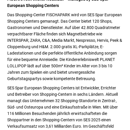
European Shopping Centers
Das Shopping-Center FISCHAPARK wird von SES Spar European
Shopping Centers gemanagt. Das Center bietet 120 Shops,
Gastronomen und Dienstleister. Auf über 42.800 Quadratmeter
verpachtbarer Fläche finden sich Magnetbetriebe wie
INTERSPAR, ZARA, C&A, Media Markt, Nespresso, Hervis, Peek &
Cloppenburg und H&M. 2.000 gratis XL-Parkplätze,
E-
Ladestationen und die perfekte öffentliche Anbindung sorgen
für eine bequeme Anreise
die. Di
e
Kindererlebniswelt PLANET
LOLLIPOP lädt auf über 500m² Kinder im Alter von 3 bis 10
Jahren zum Spielen ein und bietet unvergessliche
Geburtstagspartys
sowie kompetente Betreuung.
SES Spar European Shopping Centers ist Entwickler, Errichter
und Betreiber von Shopping-Centern in sechs Ländern. Aktuell
managt das Unternehmen 32 Shopping-Standorte in Zentral-,
Süd- und Osteuropa und eine Einkaufsstraße in Wien. Mit über
116 Millionen Besuchenden jährlich erwirtschafteten die
Shoppartner in den Shopping-Centern von SES 2025 einen
Verkaufsumsatz von 3,61 Milliarden Euro. Im Geschäftsfeld