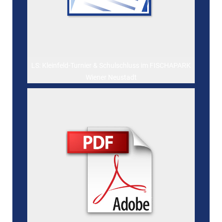
LS: Kleinfeld-Turnier & Schulschluss im FISCHAPARK
Wiener Neustadt